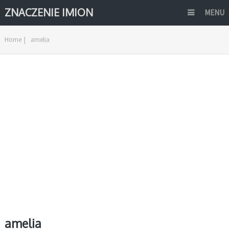
ZNACZENIE IMION
MENU
Home
|
amelia
amelia