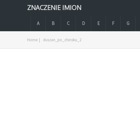
ZNACZENIE IMION
A
B
C
D
E
F
G
Home
|
duszan_po_chinsku_2