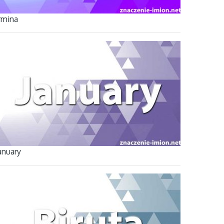
rmina
anuary