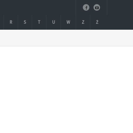
R
S
T
U
W
Z
Ż