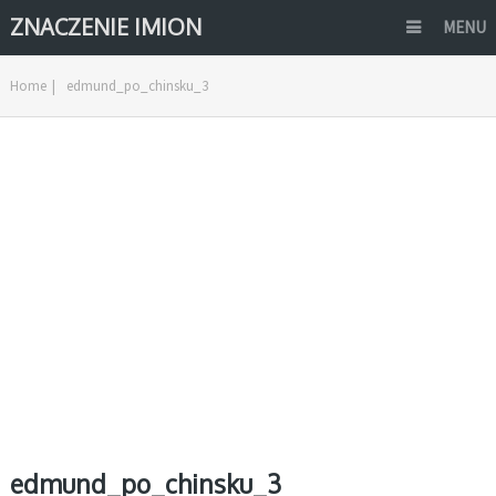
ZNACZENIE IMION
MENU
Home
|
edmund_po_chinsku_3
edmund_po_chinsku_3