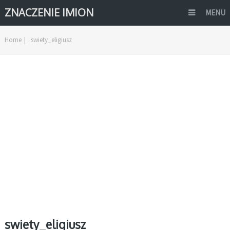
ZNACZENIE IMION
MENU
Home
|
swiety_eligiusz
swiety_eligiusz