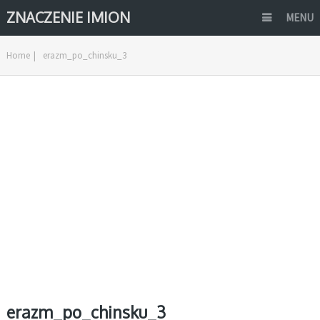
ZNACZENIE IMION
MENU
Home
|
erazm_po_chinsku_3
erazm_po_chinsku_3