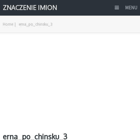
ZNACZENIE IMION
MENU
Home
|
erna_po_chinsku_3
erna_po_chinsku_3