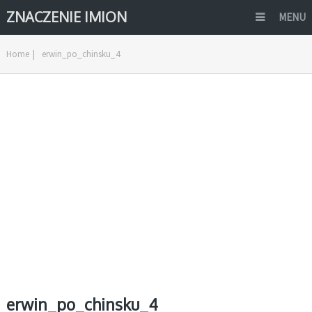
ZNACZENIE IMION
MENU
Home
|
erwin_po_chinsku_4
erwin_po_chinsku_4