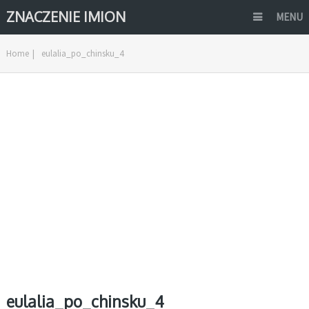
ZNACZENIE IMION
MENU
Home
|
eulalia_po_chinsku_4
eulalia_po_chinsku_4