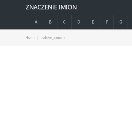
ZNACZENIE IMION
A
B
C
D
E
F
G
Home
|
polskie_imiona