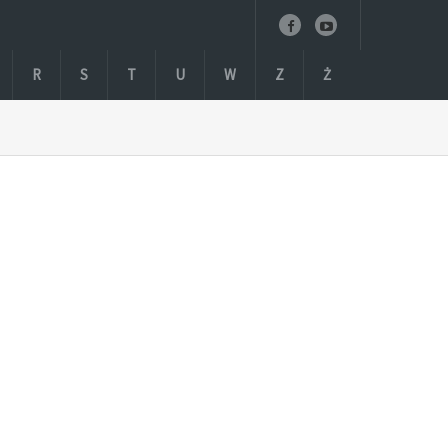
R
S
T
U
W
Z
Ż