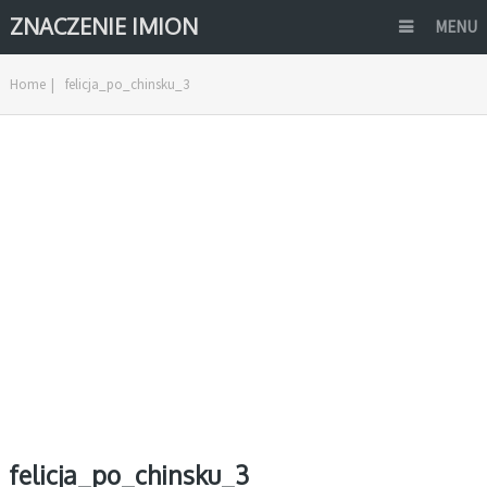
ZNACZENIE IMION
MENU
Home
|
felicja_po_chinsku_3
felicja_po_chinsku_3