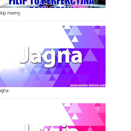
ilip memy
agna