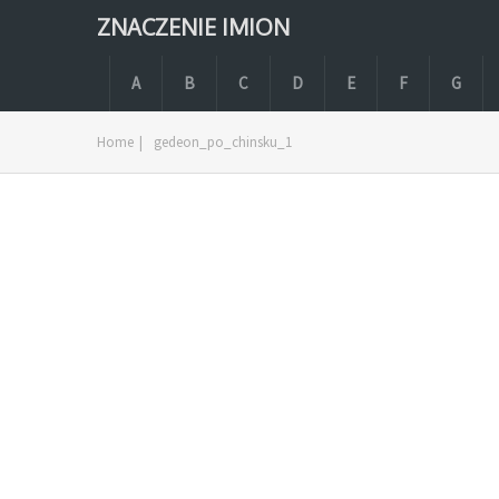
ZNACZENIE IMION
A
B
C
D
E
F
G
Home
|
gedeon_po_chinsku_1