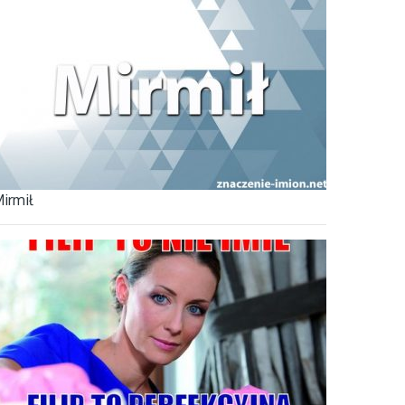
irmił