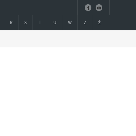
R
S
T
U
W
Z
Ż