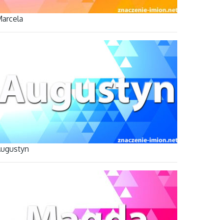
arcela
ugustyn