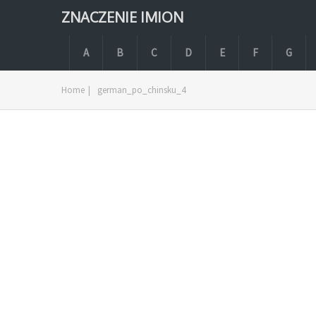
ZNACZENIE IMION
A
B
C
D
E
F
G
Home
|
german_po_chinsku_4