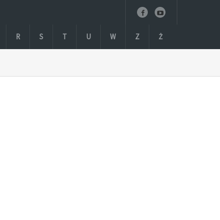
R
S
T
U
W
Z
Ż