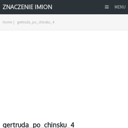
ZNACZENIE IMION
MENU
Home
|
gertruda_po_chinsku_4
gertruda_po_chinsku_4