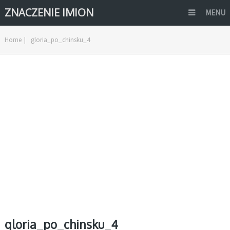
ZNACZENIE IMION
MENU
Home
|
gloria_po_chinsku_4
gloria_po_chinsku_4