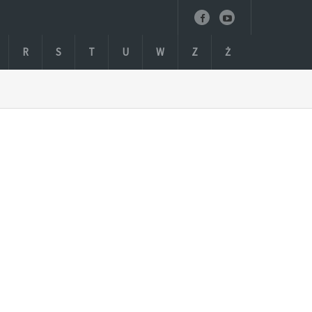
R
S
T
U
W
Z
Ż