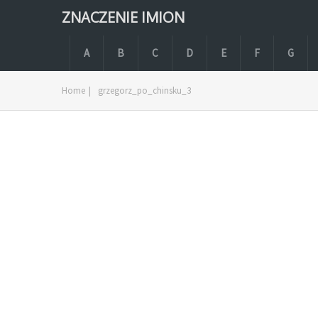
ZNACZENIE IMION
A
B
C
D
E
F
G
Home
|
grzegorz_po_chinsku_3