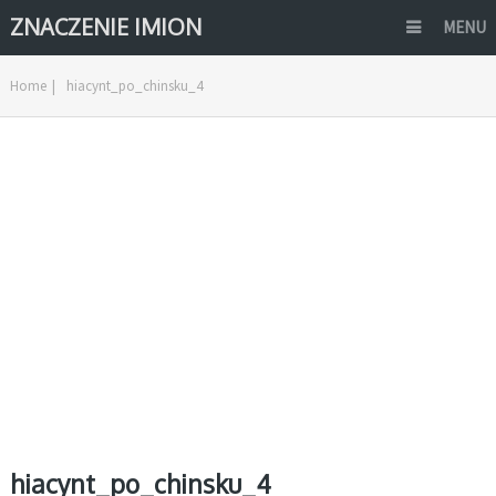
ZNACZENIE IMION
MENU
Home
|
hiacynt_po_chinsku_4
hiacynt_po_chinsku_4