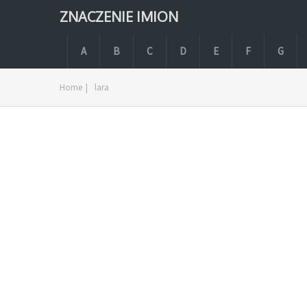
ZNACZENIE IMION
A
B
C
D
E
F
G
Home
|
lara