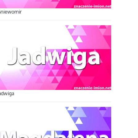
niewomir
adwiga