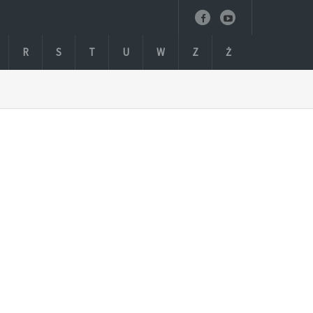
R
S
T
U
W
Z
Ż