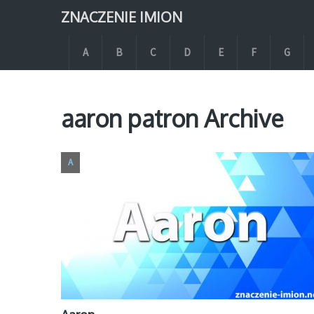
ZNACZENIE IMION
A
B
C
D
E
F
G
aaron patron Archive
A