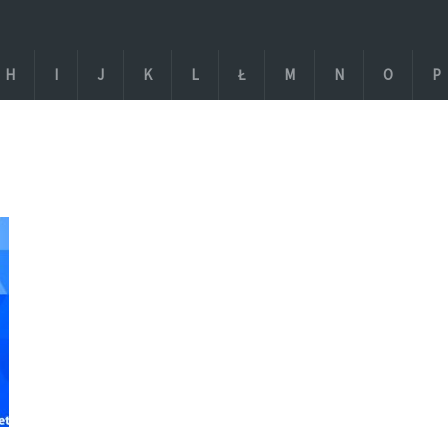
H
I
J
K
L
Ł
M
N
O
P