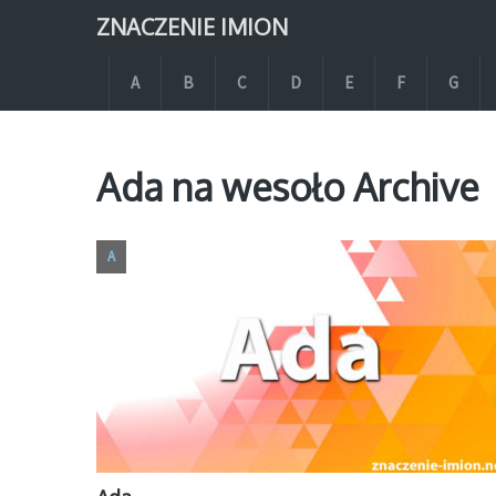
ZNACZENIE IMION
A
B
C
D
E
F
G
Ada na wesoło Archive
A