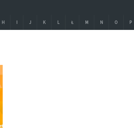
H
I
J
K
L
Ł
M
N
O
P