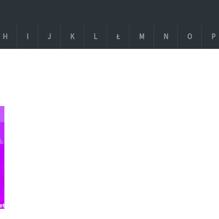
H
I
J
K
L
Ł
M
N
O
P