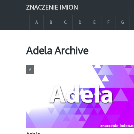
ZNACZENIE IMION
A
B
C
D
E
F
G
Adela Archive
A