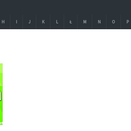
H
I
J
K
L
Ł
M
N
O
P