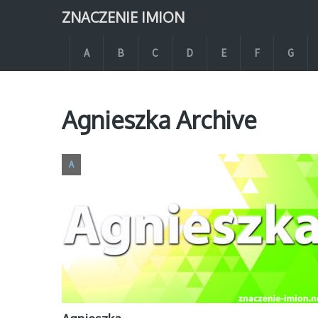
ZNACZENIE IMION
A
B
C
D
E
F
G
Agnieszka Archive
A