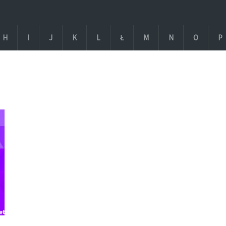
H
I
J
K
L
Ł
M
N
O
P