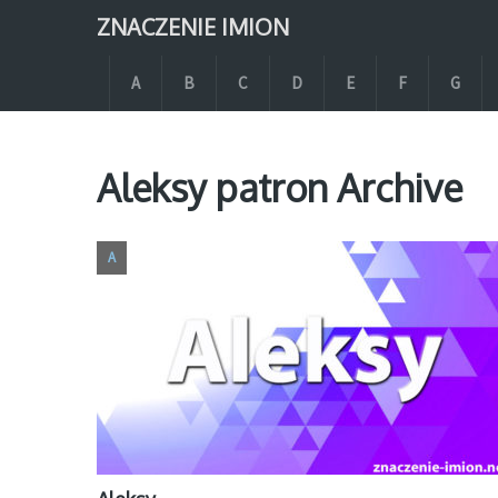
ZNACZENIE IMION
A
B
C
D
E
F
G
Aleksy patron Archive
A