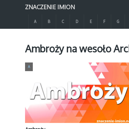
ZNACZENIE IMION
A
B
C
D
E
F
G
Ambroży na wesoło Arc
A