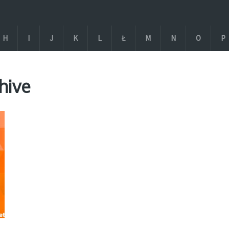
H
I
J
K
L
Ł
M
N
O
P
hive