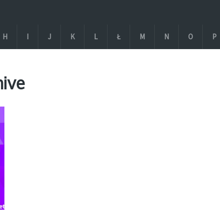
H
I
J
K
L
Ł
M
N
O
P
hive