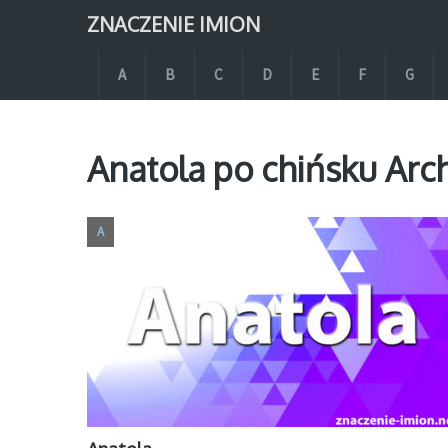
ZNACZENIE IMION
A
B
C
D
E
F
G
Anatola po chińsku Arc
A