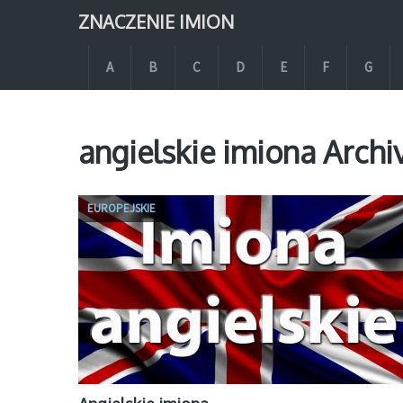
ZNACZENIE IMION
A
B
C
D
E
F
G
angielskie imiona Archi
EUROPEJSKIE