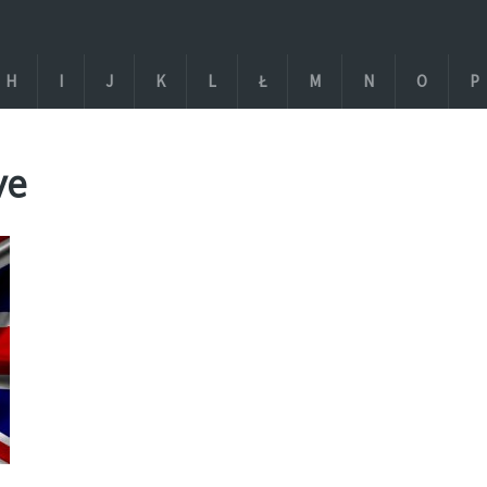
H
I
J
K
L
Ł
M
N
O
P
ve