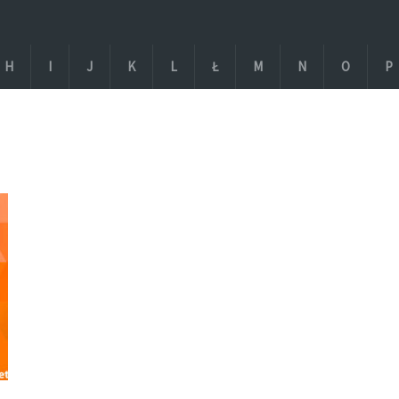
H
I
J
K
L
Ł
M
N
O
P