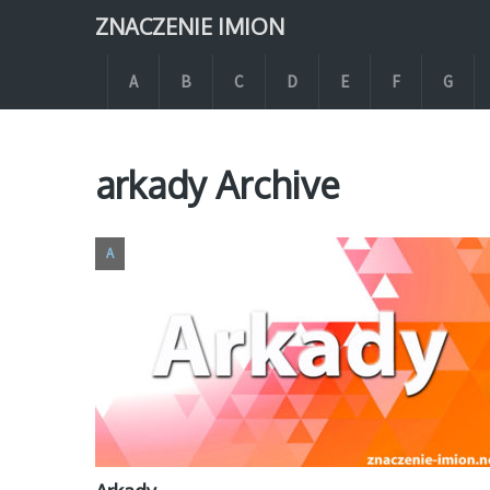
ZNACZENIE IMION
A
B
C
D
E
F
G
arkady Archive
A