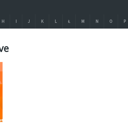
H
I
J
K
L
Ł
M
N
O
P
ve