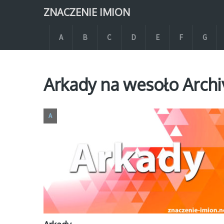
ZNACZENIE IMION
A
B
C
D
E
F
G
Arkady na wesoło Archi
A