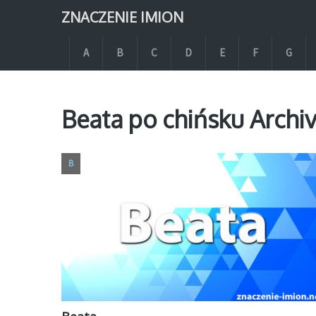
ZNACZENIE IMION
A
B
C
D
E
F
G
Beata po chińsku Archi
B