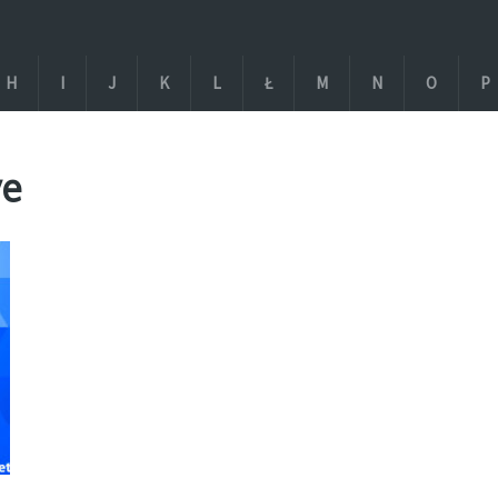
H
I
J
K
L
Ł
M
N
O
P
ve