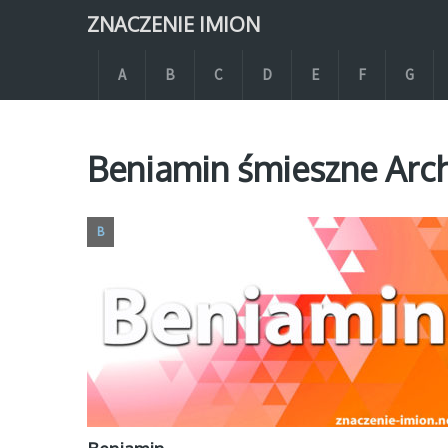
ZNACZENIE IMION
A
B
C
D
E
F
G
Beniamin śmieszne Arc
B