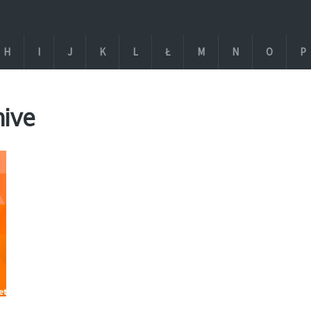
H
I
J
K
L
Ł
M
N
O
P
hive