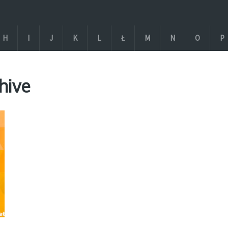
H
I
J
K
L
Ł
M
N
O
P
hive