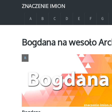
ZNACZENIE IMION
A
B
C
D
E
F
G
Bogdana na wesoło Arc
B