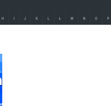
H
I
J
K
L
Ł
M
N
O
P