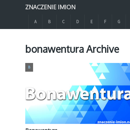
ZNACZENIE IMION
A
B
C
D
E
F
G
bonawentura Archive
B