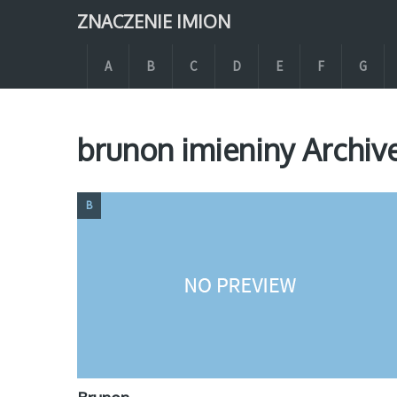
ZNACZENIE IMION
A
B
C
D
E
F
G
brunon imieniny Archiv
B