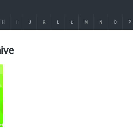
H
I
J
K
L
Ł
M
N
O
P
ive