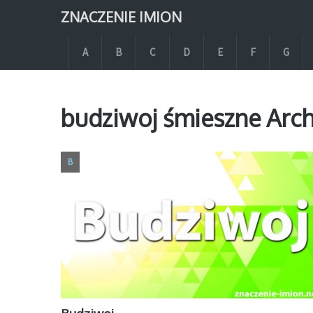
ZNACZENIE IMION
A
B
C
D
E
F
G
budziwoj śmieszne Arch
B