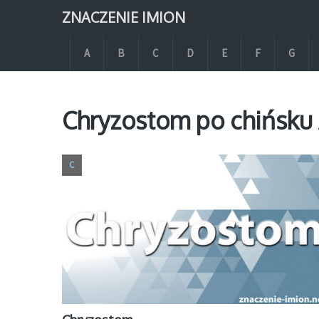
ZNACZENIE IMION
A
B
C
D
E
F
G
Chryzostom po chińsku 
C