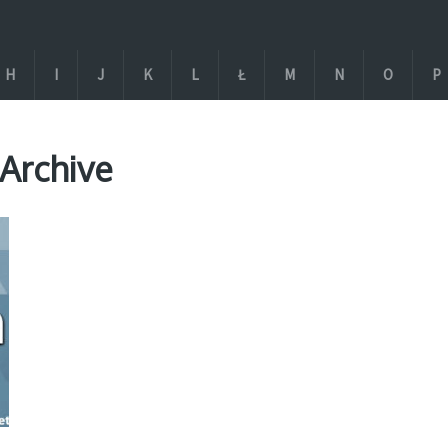
H
I
J
K
L
Ł
M
N
O
P
Archive