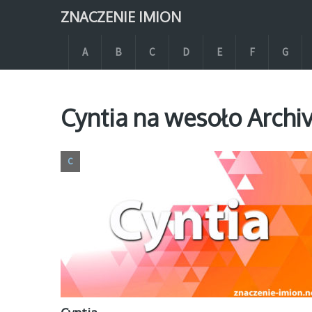
ZNACZENIE IMION
A
B
C
D
E
F
G
Cyntia na wesoło Archi
C