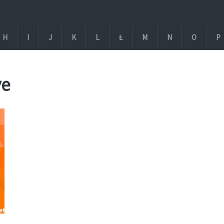
H
I
J
K
L
Ł
M
N
O
P
ve