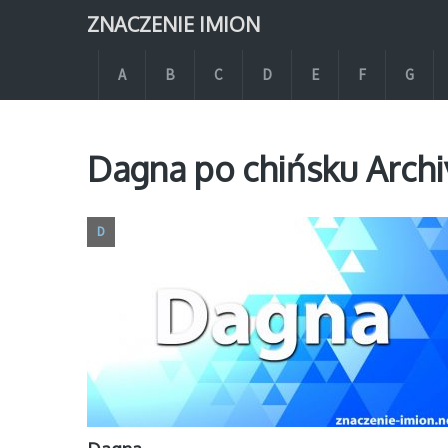
ZNACZENIE IMION
A
B
C
D
E
F
G
Dagna po chińsku Archi
D