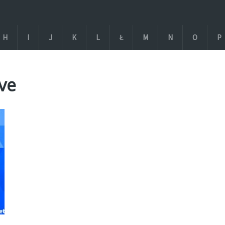
H
I
J
K
L
Ł
M
N
O
P
ve