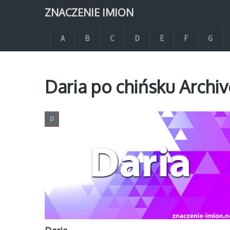
ZNACZENIE IMION
A
B
C
D
E
F
G
Daria po chińsku Archiv
D