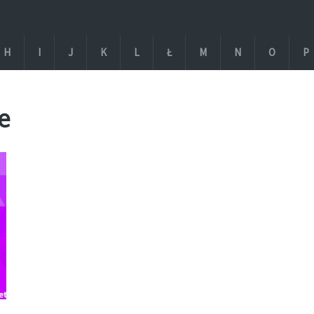
H
I
J
K
L
Ł
M
N
O
P
e