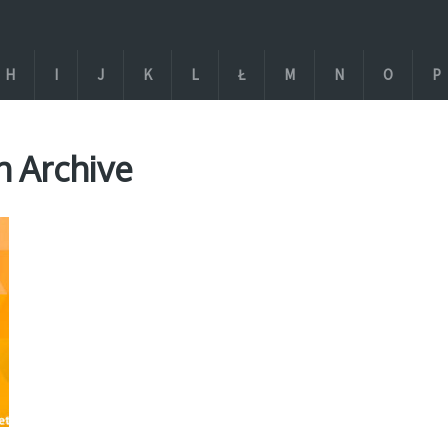
H
I
J
K
L
Ł
M
N
O
P
h Archive