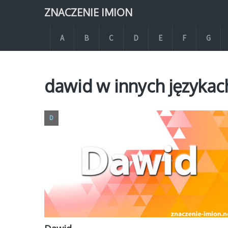
ZNACZENIE IMION
A
B
C
D
E
F
G
dawid w innych językac
D