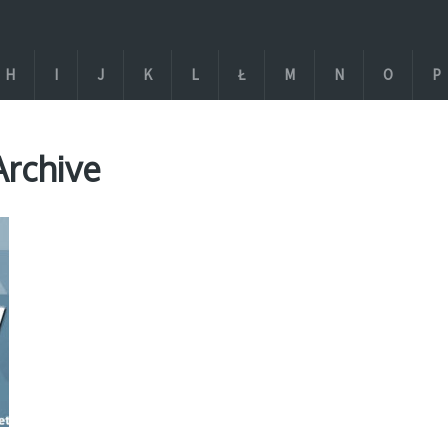
H
I
J
K
L
Ł
M
N
O
P
Archive