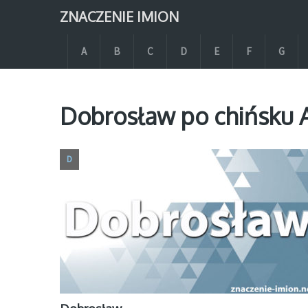
ZNACZENIE IMION
A
B
C
D
E
F
G
Dobrosław po chińsku 
D