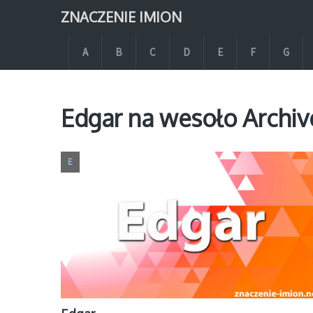
ZNACZENIE IMION
A
B
C
D
E
F
G
Edgar na wesoło Archiv
E