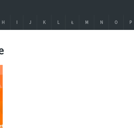
H
I
J
K
L
Ł
M
N
O
P
e