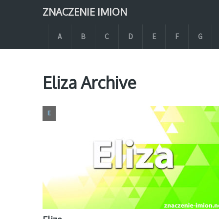
ZNACZENIE IMION
A
B
C
D
E
F
G
Eliza Archive
E