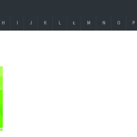
H
I
J
K
L
Ł
M
N
O
P