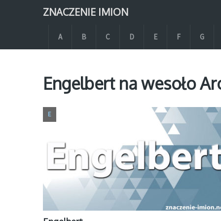
ZNACZENIE IMION
A
B
C
D
E
F
G
Engelbert na wesoło Ar
E