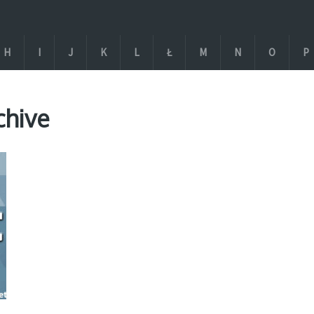
H
I
J
K
L
Ł
M
N
O
P
chive