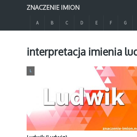
ZNACZENIE IMION
A
B
C
D
E
F
G
interpretacja imienia l
L