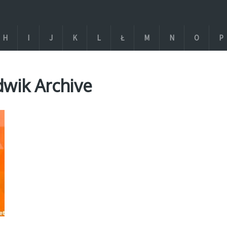
H
I
J
K
L
Ł
M
N
O
P
udwik Archive