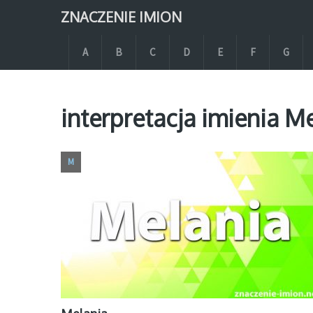
ZNACZENIE IMION
A
B
C
D
E
F
G
interpretacja imienia M
M