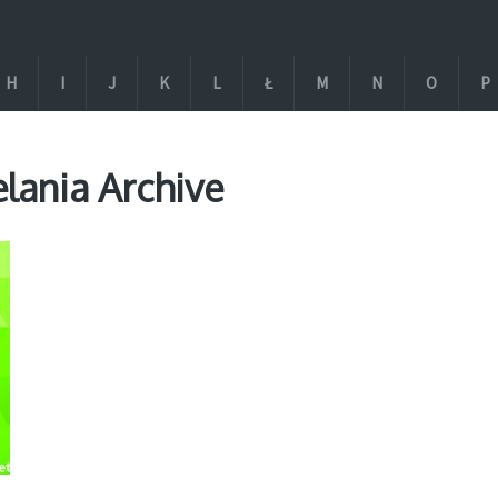
H
I
J
K
L
Ł
M
N
O
P
elania Archive