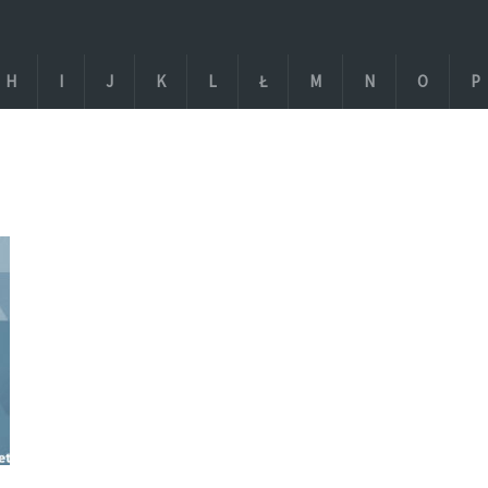
H
I
J
K
L
Ł
M
N
O
P