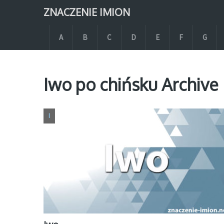
ZNACZENIE IMION
A
B
C
D
E
F
G
Iwo po chińsku Archive
I