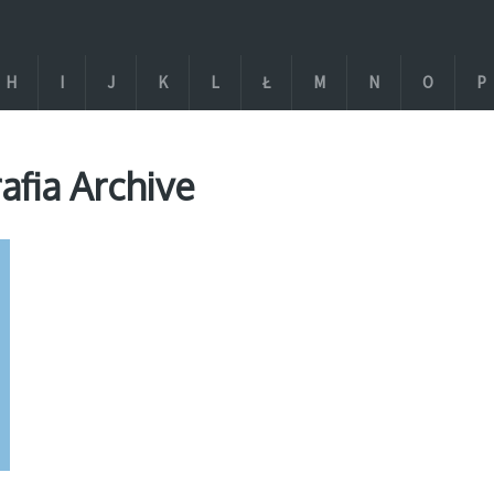
H
I
J
K
L
Ł
M
N
O
P
afia Archive