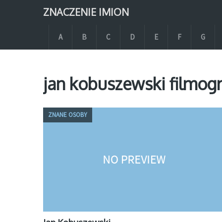
ZNACZENIE IMION
A
B
C
D
E
F
G
jan kobuszewski filmogr
ZNANE OSOBY