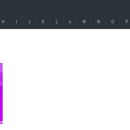
H
I
J
K
L
Ł
M
N
O
P