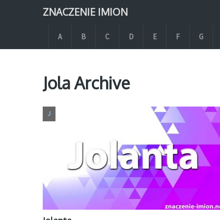
ZNACZENIE IMION
A
B
C
D
E
F
G
Jola Archive
J