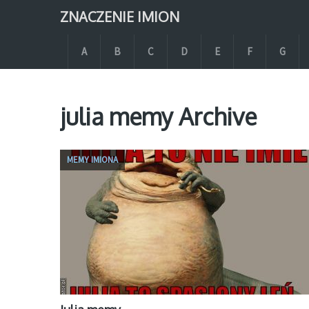
ZNACZENIE IMION
A
B
C
D
E
F
G
julia memy Archive
MEMY IMIONA