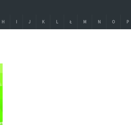
H
I
J
K
L
Ł
M
N
O
P