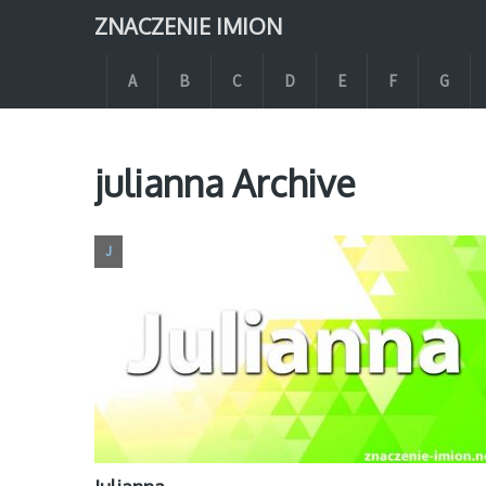
ZNACZENIE IMION
A
B
C
D
E
F
G
julianna Archive
J