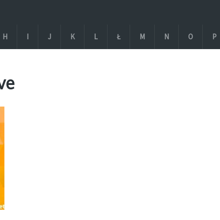
H
I
J
K
L
Ł
M
N
O
P
ve