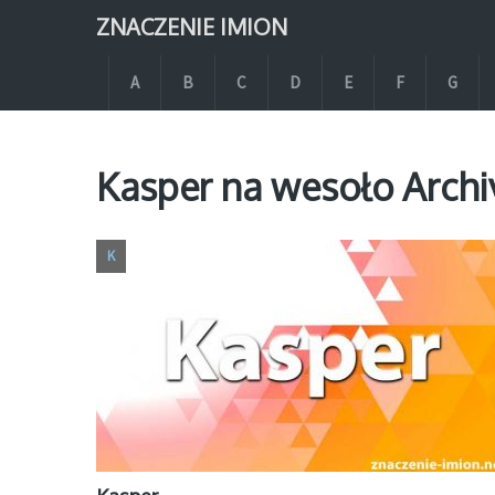
ZNACZENIE IMION
A
B
C
D
E
F
G
Kasper na wesoło Archi
K